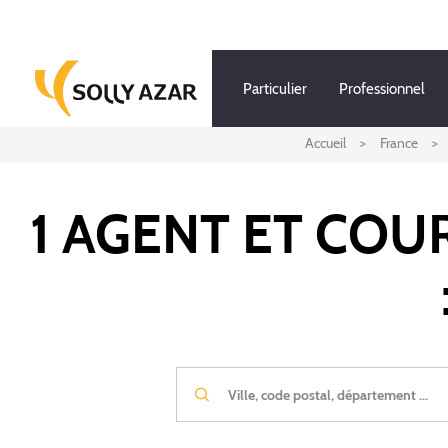
Aller
au
contenu
principal
Particulier
Professionnel
Accueil
France
1 AGENT ET COU