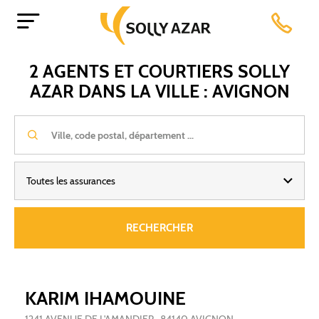
Aller
Accueil
France
Provence-Alpes-Côte d'Azur
au
Vaucluse
AVIGNON
contenu
principal
2 AGENTS ET COURTIERS SOLLY
AZAR DANS LA VILLE : AVIGNON
Toutes les assurances
RECHERCHER
KARIM IHAMOUINE