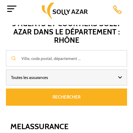
Aller
Accueil
France
Auvergne-Rhône-Alpes
Rhône
au
contenu
principal
3 AGENTS ET COURTIERS SOLLY
AZAR DANS LE DÉPARTEMENT :
RHÔNE
Toutes les assurances
RECHERCHER
MELASSURANCE