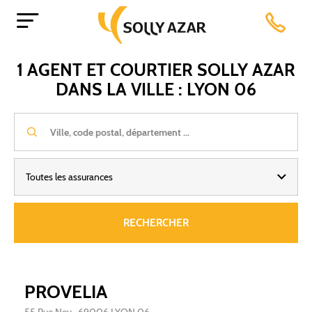
Aller
Accueil
France
Auvergne-Rhône-Alpes
Rhône
au
LYON 06
contenu
principal
1 AGENT ET COURTIER SOLLY AZAR
DANS LA VILLE : LYON 06
Toutes les assurances
RECHERCHER
PROVELIA